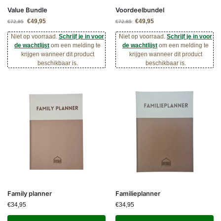
Value Bundle
Voordeelbundel
€
49,95
€
49,95
€
72,85
€
72,85
Niet op voorraad.
Schrijf je in voor
Niet op voorraad.
Schrijf je in voor
de wachtlijst
om een melding te
de wachtlijst
om een melding te
krijgen wanneer dit product
krijgen wanneer dit product
beschikbaar is.
beschikbaar is.
Family planner
Familieplanner
€
34,95
€
34,95