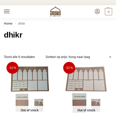
0
Home
dhikr
/
dhikr
Toont alle 6 resultaten
-31%
-31%
Out of stock
Out of stock