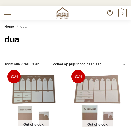
0
Home
dua
/
dua
Toont alle 7 resultaten
-31%
-31%
Out of stock
Out of stock