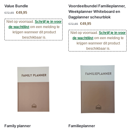
Value Bundle
Voordeelbundel Familieplanner,
Weekplanner Whiteboard en
€
49,95
€
72,85
Dagplanner scheurblok
Niet op voorraad.
Schrijf je in voor
€
49,95
€
72,85
de wachtlijst
om een melding te
krijgen wanneer dit product
Niet op voorraad.
Schrijf je in voor
beschikbaar is.
de wachtlijst
om een melding te
krijgen wanneer dit product
beschikbaar is.
Family planner
Familieplanner