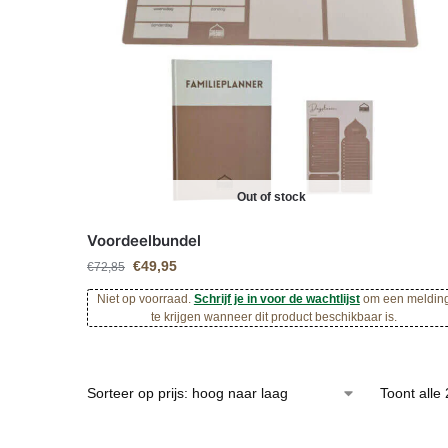
Out of stock
Voordeelbundel
€
49,95
€
72,85
Niet op voorraad.
Schrijf je in voor de wachtlijst
om een meldin
te krijgen wanneer dit product beschikbaar is.
Toont alle 