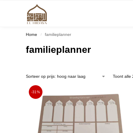
Home
familieplanner
/
familieplanner
Toont alle 
-31%