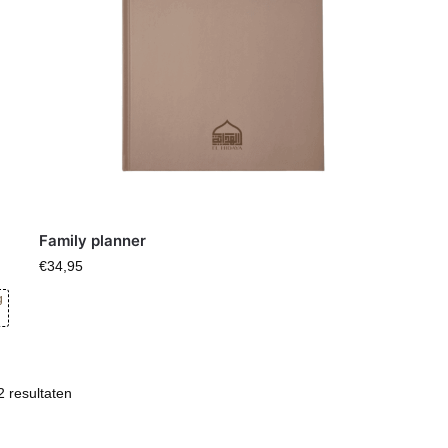
Family planner
€
34,95
g
2 resultaten