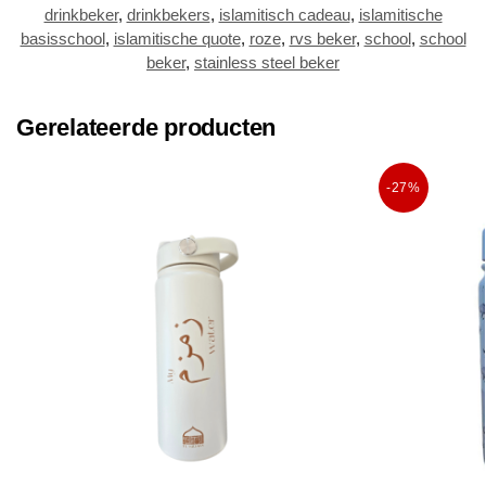
drinkbeker
,
drinkbekers
,
islamitisch cadeau
,
islamitische
basisschool
,
islamitische quote
,
roze
,
rvs beker
,
school
,
school
beker
,
stainless steel beker
Gerelateerde producten
-27%