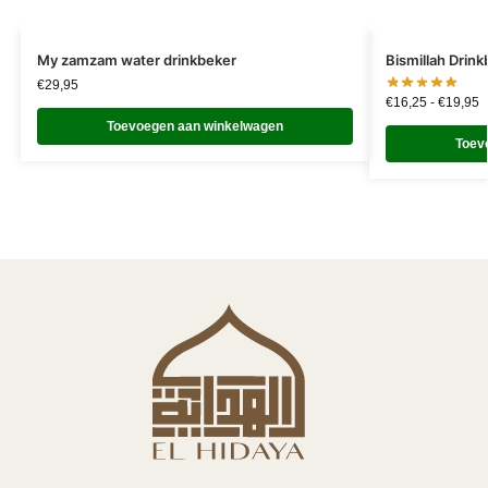
My zamzam water drinkbeker
Bismillah Drin
€
29,95
€
16,25
-
€
19,95
Toevoegen aan winkelwagen
Toev